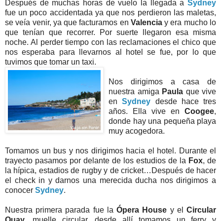
Después de muchas horas de vuelo la llegada a
Sydney
fue un poco accidentada ya que nos perdieron las maletas,
se veía venir, ya que facturamos en
Valencia
y era mucho lo
que tenían que recorrer. Por suerte llegaron esa misma
noche. Al perder tiempo con las reclamaciones el chico que
nos esperaba para llevarnos al hotel se fue, por lo que
tuvimos que tomar un taxi.
Nos dirigimos a casa de
nuestra amiga
Paula
que vive
en
Sydney
desde hace tres
años. Ella vive en
Coogee
,
donde hay una pequeña playa
muy acogedora.
Tomamos un bus y nos dirigimos hacia el hotel. Durante el
trayecto pasamos por delante de los estudios de la
Fox
, de
la hípica, estadios de rugby y de cricket…Después de hacer
el check in y darnos una merecida ducha nos dirigimos a
conocer
Sydney
.
Nuestra primera parada fue la
Ópera House
y el
Circular
Quay
, muelle circular, desde allí tomamos un ferry y