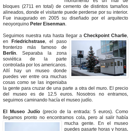
monumento es un mar de
bloques (2711 en total) de cemento de distintos tamaños
alineados, donde el visitante puede perderse por su interior.
Fue inaugurado en 2005 su diseñado por el arquitecto
neoyorquino
Peter Eisenman
.
Seguimos nuestra ruta hasta llegar a
Checkpoint Charlie
,
en
Friedrichstrase
, el paso
fronterizo más famoso de
Berlín
. Separaba la zona
soviética de la parte
controlada por los americanos.
Allí hay un museo donde
puedes ver entre ora muchas
cosas como se las ingeniaba
la gente para cruzar de una parte a otra del muro. El precio
del museo es de 12.5 euros. Nosotros no entramos,
seguimos caminando hacía el museo judío.
El Museo Judío
(precio de la entrada: 5 euros). Como
llegamos pronto no encontramos cola, pero al salir había
mucha gente. En el
museo
puedes pasarte horas y horas,