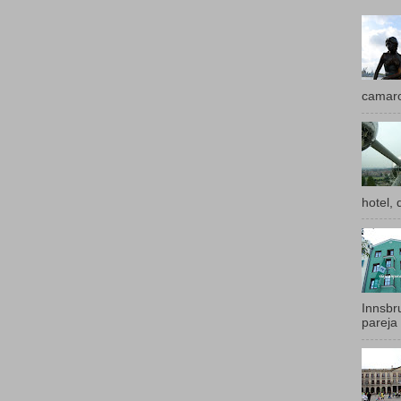
camaro
hotel, 
Innsbr
pareja 