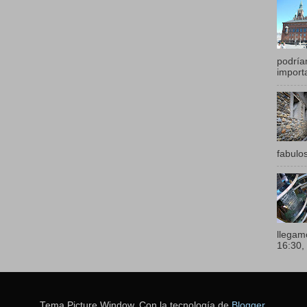
podría
importa
fabulos
llegam
16:30, 
Tema Picture Window. Con la tecnología de
Blogger
.