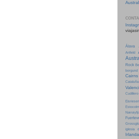
Austral
CONT
Instag
viajas
Álava
Anfield
Austra
Rock
Be
borgund
Cairns
Cataluña
Valenc
Cudillero
Eisriese
Estocol
Nærøyfj
Fuertev
Grossgl
iglesia
Irlanda