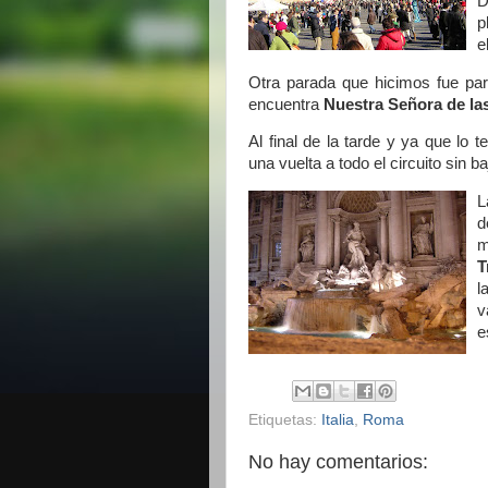
D
p
e
Otra parada que hicimos fue pa
encuentra
Nuestra Señora de la
Al final de la tarde y ya que lo
una vuelta a todo el circuito sin b
L
d
m
T
l
v
e
Etiquetas:
Italia
,
Roma
No hay comentarios: