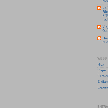
Nue
La 
Ric
FIT
nad
Via
Que
Dis
Nue
WEBS
Nica
Viajes
21 Wo
El dia
Experi
ENTRA