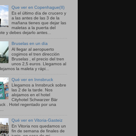
Que ver en Copenhague(II)
Es el último día de crucero y
a las antes de las 3 de la
mañana tienes que dejar las
maletas a la puerta del
te y debes dejarlo antes...
Bruselas en un día
Al llegar al aeropuerto
cogimos el tren dirección
Bruselas , el precio del tren
unos 2,5 euros. Llegamos al
dejamos la maleta y rápi...
Qué ver en Innsbruck
Llegamos a Innsbruck sobre
las 2 de la tarde. Nos
alojamos en el hotel
Cityhotel Schwarzer Bär
uck . Hotel regentado por una
...
Qué ver en Vitoria-Gasteiz
En Vitoria nos quedamos un
fin de semana de finales de
junio, en casa de mi