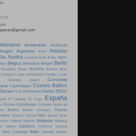
ia
ACTO
ram
inparar@gmail.com
Alemania
Amsterdam
Andalucía
Asturias
Aragón
Argentina
Arnés
lia
Austria
Ayers
aventura
Ávila
Avilés
Berlín
Bélgica
Benasque
Bergen
lfast
Bruselas
Broadway
Brujas
Buenos Aires
Camping
Casita prefabricada
Castilla y León
Comunitat
Cataratas Iguazú
Crucero Baltico
iana
Copenhague
Darwin
Dublín
EEUU
Dinamarca
Delft
España
nwelt
El Calafate
El Ciego
Estrasburgo
mo
Estonia
Finlandia
fiordo de
fiordos
Francia
ord
fiordos noruegos
entura
Gijón
Gdansk
Gdynia
glaciar
Graz
Holanda
Huesca
ockner
Hallstat
Helsinki
Inglaterra
 de madera
Innsbruck
invierno
Italia
Islas Canarias
Jostedal
Kakadú