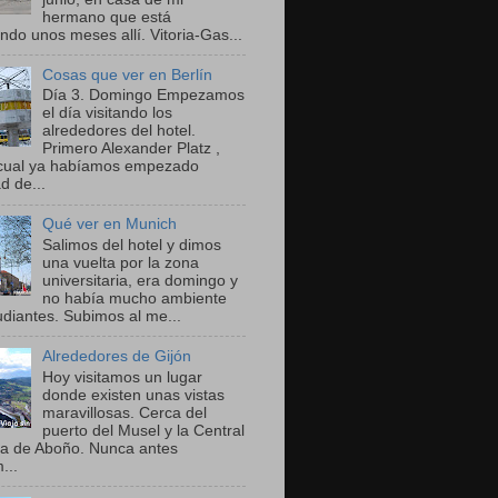
hermano que está
ndo unos meses allí. Vitoria-Gas...
Cosas que ver en Berlín
Día 3. Domingo Empezamos
el día visitando los
alrededores del hotel.
Primero Alexander Platz ,
 cual ya habíamos empezado
ad de...
Qué ver en Munich
Salimos del hotel y dimos
una vuelta por la zona
universitaria, era domingo y
no había mucho ambiente
udiantes. Subimos al me...
Alrededores de Gijón
Hoy visitamos un lugar
donde existen unas vistas
maravillosas. Cerca del
puerto del Musel y la Central
a de Aboño. Nunca antes
...