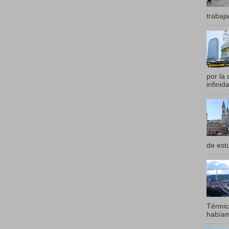
trabaja
por la
infinid
de est
Térmic
habíam