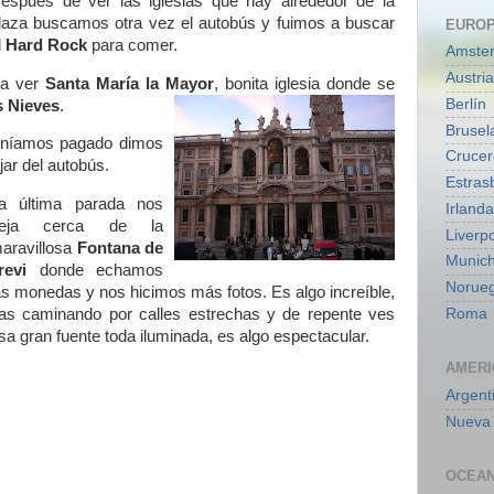
espués de ver las iglesias que hay alrededor de la
laza buscamos otra vez el autobús y fuimos a buscar
EURO
l
Hard Rock
para comer.
Amste
Austria
ra ver
Santa María la Mayor
, bonita iglesia donde se
Berlín
s Nieves
.
Brusel
 teníamos pagado dimos
Crucer
ajar del autobús.
Estras
a última parada nos
Irlanda
eja cerca de la
Liverp
aravillosa
Fontana de
Munic
revi
donde echamos
Norue
as monedas y nos hicimos más fotos. Es algo increíble,
Roma
as caminando por calles estrechas y de repente ves
sa gran fuente toda iluminada, es algo espectacular.
AMERI
Argent
Nueva 
OCEAN