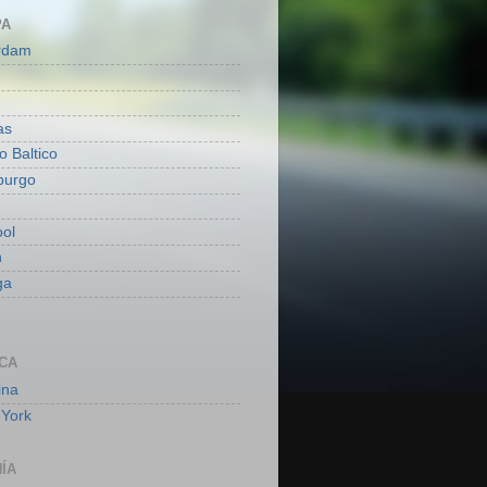
PA
rdam
as
o Baltico
burgo
ool
h
ga
CA
ina
York
ÍA