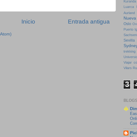
Kuranda
Luarca
Aurland
Nueva
Inicio
Entrada antigua
Oslo
Ov
Puerto I
(Atom)
Sachsen
Sevilla
Sydne
trekking
Universi
Viajar c
Vilars Ru
3
BLOG
Dim
Eas
Onl
Com
Pic