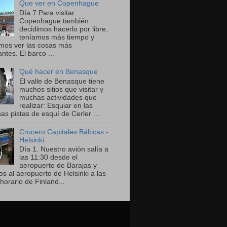
Que ver en Copenhague
Día 7.Para visitar
Copenhague también
decidimos hacerlo por libre,
teníamos más tiempo y
mos ver las cosas más
ntes. El barco ...
Qué hacer en Benasque
El valle de Benasque tiene
muchos sitios que visitar y
muchas actividades que
realizar: Esquiar en las
as pistas de esquí de Cerler ...
Crucero Capitales Bálticas -
Helsinki
Día 1. Nuestro avión salía a
las 11:30 desde el
aeropuerto de Barajas y
os al aeropuerto de Helsinki a las
horario de Finland...