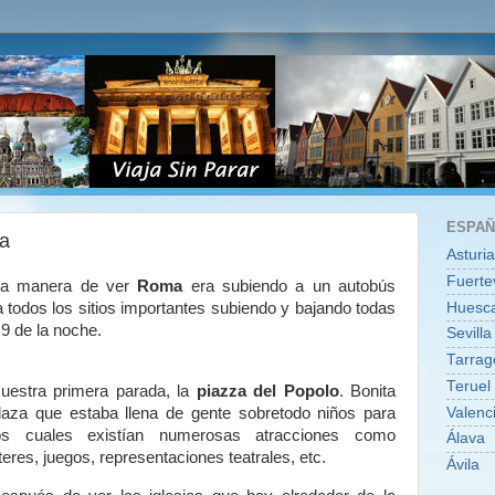
ESPA
a
Asturi
Fuerte
ca manera de ver
Roma
era subiendo a un autobús
Huesc
 a todos los sitios importantes subiendo y bajando todas
 9 de la noche.
Sevilla
Tarrag
Teruel
uestra primera parada, la
piazza del Popolo
.
Bonita
Valenc
laza que estaba llena de gente sobretodo niños para
os cuales existían numerosas atracciones como
Álava
íteres, juegos, representaciones teatrales, etc.
Ávila