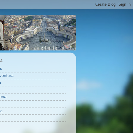
ÑA
as
ventura
a
ona
ia