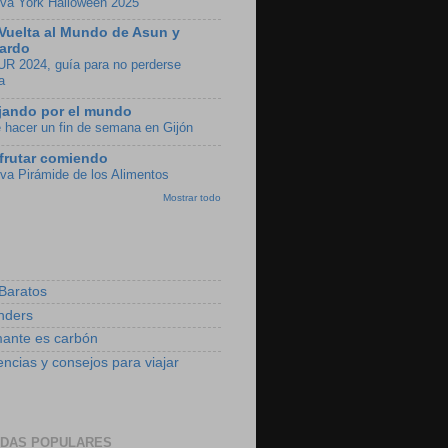
va York Halloween 2025
Vuelta al Mundo de Asun y
ardo
UR 2024, guía para no perderse
a
jando por el mundo
 hacer un fin de semana en Gijón
frutar comiendo
va Pirámide de los Alimentos
Mostrar todo
 Baratos
nders
mante es carbón
encias y consejos para viajar
DAS POPULARES