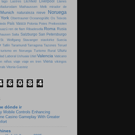
Liverpool
lago
Lastres
Litchfield
Llanes
Madurodam
Mathaussen
Melk
mirador de
Noruega
Munich
naturaleza
nieve
 York
Obertrauner
Oceanogràfic
Os Teixois
País Vasco
iedo
Polonia
Potes
Preikestolen
Roma
Rusia
guazú
ren de flam
Ribadesella
Salzburgo
San Petersburgo
hausen
Salta
St. Wolfgang
Stavanger
stavkirke
Suecia
y
Tallín
Taramundi
Tarragona
Tazones
Teruel
Uluru
turismo en Noruega
Turismo Rural
Valencia
dad Laboral
Ushuaia
Utiel
Vaticano
Viena
on niños
viaje
viaje en tren
vikingos
rals
Vitoria-Gasteiz
4
6
0
8
4
S
e dónde ir
y Mobile Controls Enhancing
ine Casino Gameplay With Greater
fort
hines